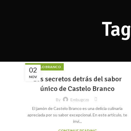
Tag
CASTELO BRANCO
02
NOV
Los secretos detrás del sabor
único de Castelo Branco
By
Embugczo
El jamón de Castelo Branco es una delicia culinaria
apreciada por su sabor excepcional. En este artículo, te
invi...