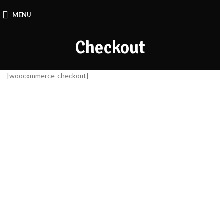
MENU
Checkout
[woocommerce_checkout]